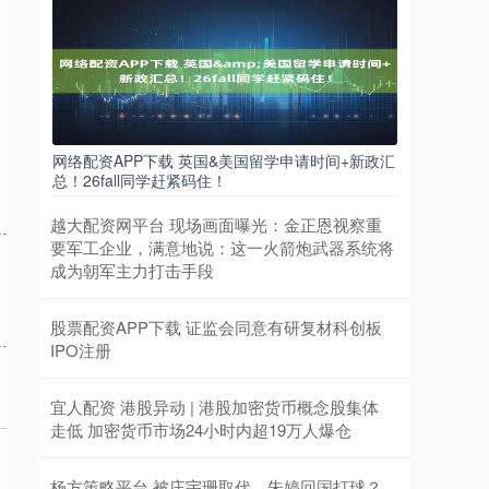
网络配资APP下载 英国&美国留学申请时间+新政汇
总！26fall同学赶紧码住！
越大配资网平台 现场画面曝光：金正恩视察重
要军工企业，满意地说：这一火箭炮武器系统将
成为朝军主力打击手段
股票配资APP下载 证监会同意有研复材科创板
IPO注册
宜人配资 港股异动 | 港股加密货币概念股集体
走低 加密货币市场24小时内超19万人爆仓
杨方策略平台 被庄宇珊取代，朱婷回国打球？