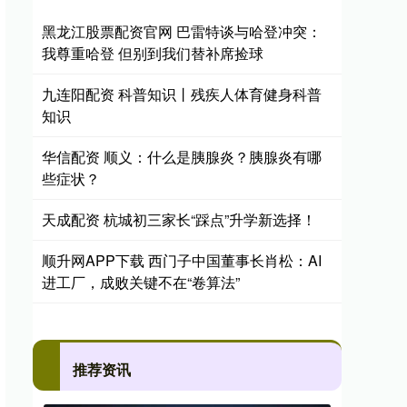
黑龙江股票配资官网 巴雷特谈与哈登冲突：
我尊重哈登 但别到我们替补席捡球
九连阳配资 科普知识丨残疾人体育健身科普
知识
华信配资 顺义：什么是胰腺炎？胰腺炎有哪
些症状？
天成配资 杭城初三家长“踩点”升学新选择！
顺升网APP下载 西门子中国董事长肖松：AI
进工厂，成败关键不在“卷算法”
推荐资讯