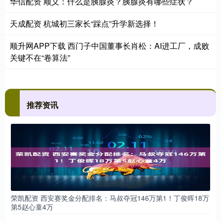
华信配资 顺义：什么是胰腺炎？胰腺炎有哪些症状？
天成配资 杭城初三家长“踩点”升学新选择！
顺升网APP下载 西门子中国董事长肖松：AI进工厂，成败
关键不在“卷算法”
推荐资讯
荣凯配资 西安赛奖金分配排名：马叔夺冠146万第1！丁俊晖18万
第5赵心童4万