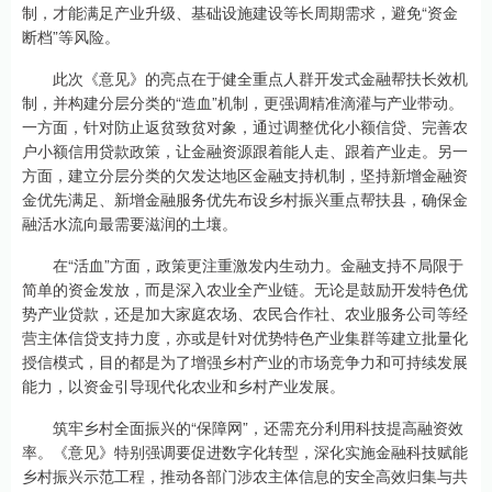
制，才能满足产业升级、基础设施建设等长周期需求，避免“资金
断档”等风险。
此次《意见》的亮点在于健全重点人群开发式金融帮扶长效机
制，并构建分层分类的“造血”机制，更强调精准滴灌与产业带动。
一方面，针对防止返贫致贫对象，通过调整优化小额信贷、完善农
户小额信用贷款政策，让金融资源跟着能人走、跟着产业走。另一
方面，建立分层分类的欠发达地区金融支持机制，坚持新增金融资
金优先满足、新增金融服务优先布设乡村振兴重点帮扶县，确保金
融活水流向最需要滋润的土壤。
在“活血”方面，政策更注重激发内生动力。金融支持不局限于
简单的资金发放，而是深入农业全产业链。无论是鼓励开发特色优
势产业贷款，还是加大家庭农场、农民合作社、农业服务公司等经
营主体信贷支持力度，亦或是针对优势特色产业集群等建立批量化
授信模式，目的都是为了增强乡村产业的市场竞争力和可持续发展
能力，以资金引导现代化农业和乡村产业发展。
筑牢乡村全面振兴的“保障网”，还需充分利用科技提高融资效
率。《意见》特别强调要促进数字化转型，深化实施金融科技赋能
乡村振兴示范工程，推动各部门涉农主体信息的安全高效归集与共