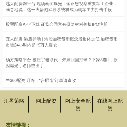
越大配资网平台 现场画面曝光：金正恩视察重要军工企业，
满意地说：这一火箭炮武器系统将成为朝军主力打击手段
股票配资APP下载 证监会同意有研复材科创板IPO注册
宜人配资 港股异动 | 港股加密货币概念股集体走低 加密货币
市场24小时内超19万人爆仓
杨方策略平台 被庄宇珊取代，朱婷回国打球？下家3选1，原
因曝光，名帅或出手
牛360配资 叮咚，“合肥造”订单请查收！
汇盈策略
网上配资
网上安全配
在线网上配
资
资
友情链接：