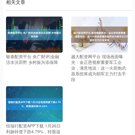
相关文章
银泰配资平台 央广财评|金融
越大配资网平台 现场画面曝
活水沃田野 乡村振兴添保障
光：金正恩视察重要军工企
业，满意地说：这一火箭炮武
器系统将成为朝军主力打击手
段
恒瑞行配资APP下载 1月26日
利扬转债下跌4.79%，转股溢