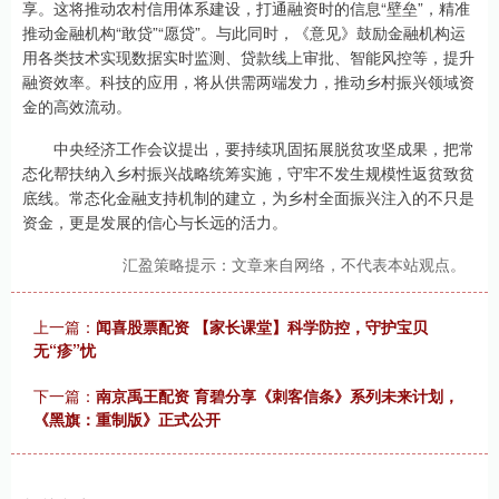
享。这将推动农村信用体系建设，打通融资时的信息“壁垒”，精准
推动金融机构“敢贷”“愿贷”。与此同时，《意见》鼓励金融机构运
用各类技术实现数据实时监测、贷款线上审批、智能风控等，提升
融资效率。科技的应用，将从供需两端发力，推动乡村振兴领域资
金的高效流动。
中央经济工作会议提出，要持续巩固拓展脱贫攻坚成果，把常
态化帮扶纳入乡村振兴战略统筹实施，守牢不发生规模性返贫致贫
底线。常态化金融支持机制的建立，为乡村全面振兴注入的不只是
资金，更是发展的信心与长远的活力。
汇盈策略提示：文章来自网络，不代表本站观点。
上一篇：
闻喜股票配资 【家长课堂】科学防控，守护宝贝
无“疹”忧
下一篇：
南京禹王配资 育碧分享《刺客信条》系列未来计划，
《黑旗：重制版》正式公开